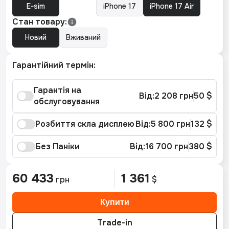
E-sim
iPhone 17
iPhone 17 Air
Стан товару:
Новий
Вживаний
Гарантійний термін:
Гарантія на
Від:
2 208 грн
50 $
обслуговування
Розбиття скла дисплею
Від:
5 800 грн
132 $
1 рік
2 208 грн
50 $
Без Паніки
Від:
16 700 грн
380 $
2 роки
1 рік
3 960 грн
5 800 грн
90 $
132 $
2 роки
1 рік
60 433
1 361
грн
$
6 400 грн
16 700 грн
145 $
380 $
2 роки
18 800 грн
427 $
Trade-in