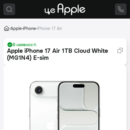
Apple
Вживана техніка
Аксесуари
⚙️
Ремонт
Apple
iPhone
iPhone 17 Air
🔄
Trade-in
В наявності
Apple iPhone 17 Air 1TB Cloud White
(MG1N4) E-sim