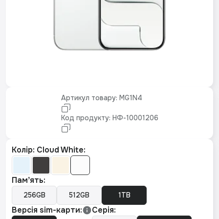
Артикул товару: MG1N4
Код продукту: НФ-10001206
Колір: Cloud White:
Памʼять:
256GB
512GB
1TB
Версія sim-карти:
Серія: