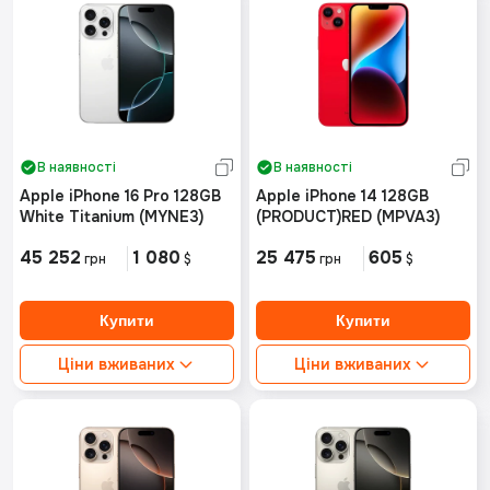
В наявності
В наявності
Apple iPhone 16 Pro 128GB
Apple iPhone 14 128GB
White Titanium (MYNE3)
(PRODUCT)RED (MPVA3)
45 252
1 080
25 475
605
грн
$
грн
$
Ціни вживаних
Ціни вживаних
Ідеальний стан від:
38420грн
Ідеальний стан від:
Хороший стан від:
Немає в наявності
Немає в наявності
Хороший стан від:
Немає в наявності