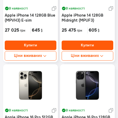
В наявності
В наявності
Apple iPhone 14 128GB Blue
Apple iPhone 14 128GB
(MPVH3) E-sim
Midnight (MPUF3)
27 025
645
25 475
605
грн
$
грн
$
Ціни вживаних
Ціни вживаних
Ідеальний стан від:
Ідеальний стан від:
Немає в наявності
Немає в наявності
Хороший стан від:
Хороший стан від:
16950грн
Немає в наявності
В наявності
В наявності
Apple iPhone 16 Pro 512GB
Apple iPhone 16 Pro 128GB