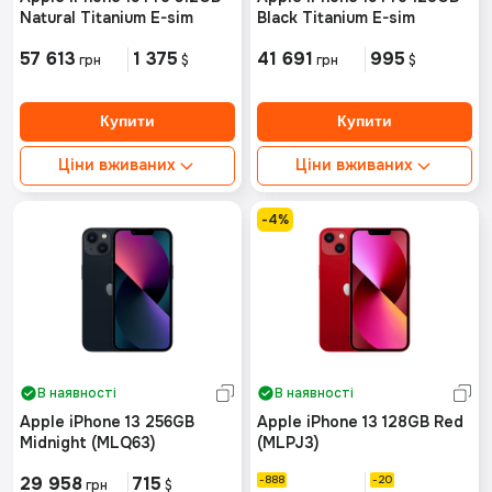
Natural Titanium E-sim
Black Titanium E-sim
57 613
1 375
41 691
995
грн
$
грн
$
Ціни вживаних
Ціни вживаних
Ідеальний стан від:
Ідеальний стан від:
Немає в наявності
Немає в наявності
-4%
Хороший стан від:
Хороший стан від:
Немає в наявності
Немає в наявності
В наявності
В наявності
Apple iPhone 13 256GB
Apple iPhone 13 128GB Red
Midnight (MLQ63)
(MLPJ3)
29 958
715
888
20
грн
$