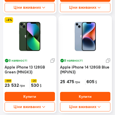
Ціни вживаних
Ціни вживаних
Ідеальний стан від:
Ідеальний стан від:
43844грн
Немає в наявності
Хороший стан від:
43392грн
-4%
Хороший стан від:
Немає в наявності
В наявності
В наявності
Apple iPhone 13 128GB
Apple iPhone 14 128GB Blue
Green (MNGK3)
(MPVN3)
888
20
25 475
605
грн
$
23 532
530
грн
$
Ціни вживаних
Ціни вживаних
Ідеальний стан від:
Ідеальний стан від: