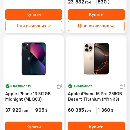
23 532
530
грн
$
Ціни вживаних
Ціни вживаних
Ідеальний стан від:
Ідеальний стан від:
Немає в наявності
Немає в наявності
Хороший стан від:
16272грн
Хороший стан від:
14916грн
В наявності
В наявності
Apple iPhone 13 512GB
Apple iPhone 16 Pro 256GB
Midnight (MLQC3)
Desert Titanium (MYNK3)
37 920
905
60 385
1 360
грн
$
грн
$