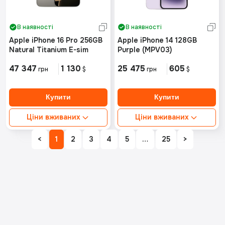
В наявності
В наявності
Apple iPhone 16 Pro 256GB
Apple iPhone 14 128GB
Natural Titanium E-sim
Purple (MPV03)
47 347
1 130
25 475
605
грн
$
грн
$
Ціни вживаних
Ціни вживаних
Ідеальний стан від:
Ідеальний стан від:
<
1
2
3
4
5
…
25
>
Немає в наявності
Немає в наявності
Хороший стан від:
Хороший стан від:
Немає в наявності
Немає в наявності