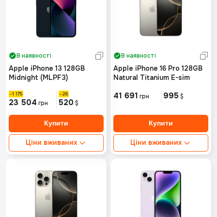
В наявності
В наявності
Apple iPhone 13 128GB
Apple iPhone 16 Pro 128GB
Midnight (MLPF3)
Natural Titanium E-sim
1 175
26
41 691
995
грн
$
23 504
520
грн
$
Ціни вживаних
Ціни вживаних
Ідеальний стан від:
15820грн
Ідеальний стан від:
Хороший стан від:
14464грн
Немає в наявності
Хороший стан від:
Немає в наявності