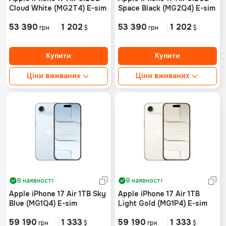
Cloud White (MG2T4) E-sim
Space Black (MG2Q4) E-sim
53 390
1 202
53 390
1 202
грн
$
грн
$
Ціни вживаних
Ціни вживаних
Ідеальний стан від:
Ідеальний стан від:
Немає в наявності
Немає в наявності
Хороший стан від:
Хороший стан від:
Немає в наявності
Немає в наявності
В наявності
В наявності
Apple iPhone 17 Air 1TB Sky
Apple iPhone 17 Air 1TB
Blue (MG1Q4) E-sim
Light Gold (MG1P4) E-sim
59 190
1 333
59 190
1 333
грн
$
грн
$