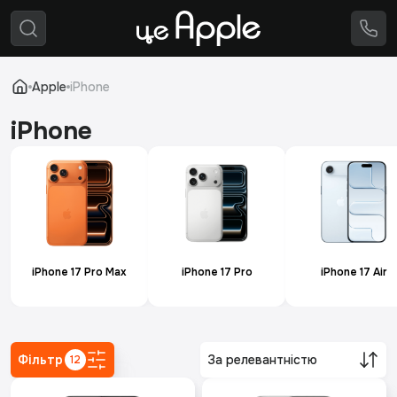
Apple
Вживана техніка
Аксесуари
⚙️
Ремонт
Apple
iPhone
🔄
Trade-in
iPhone
iPhone 17 Pro Max
iPhone 17 Pro
iPhone 17 Air
Фільтр
За релевантністю
12