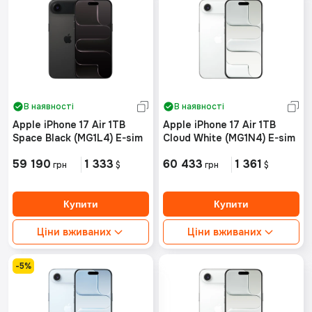
В наявності
В наявності
Apple iPhone 17 Air 1TB
Apple iPhone 17 Air 1TB
Space Black (MG1L4) E-sim
Cloud White (MG1N4) E-sim
59 190
1 333
60 433
1 361
грн
$
грн
$
Ціни вживаних
Ціни вживаних
Ідеальний стан від:
Ідеальний стан від:
Немає в наявності
Немає в наявності
-5%
Хороший стан від:
Хороший стан від:
Немає в наявності
Немає в наявності