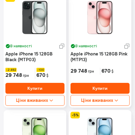
В наявності
В наявності
Apple iPhone 15 128GB
Apple iPhone 15 128GB Pink
Black (MTP03)
(MTP13)
2 492
100
29 748
670
грн
$
29 748
670
грн
$
Ціни вживаних
Ціни вживаних
Ідеальний стан від:
Ідеальний стан від:
Немає в наявності
Немає в наявності
-5%
Хороший стан від:
Хороший стан від:
Немає в наявності
Немає в наявності