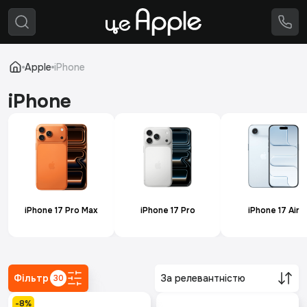
Apple
Вживана техніка
Аксесуари
⚙️
Ремонт
Apple
iPhone
🔄
Trade-in
iPhone
iPhone 17 Pro Max
iPhone 17 Pro
iPhone 17 Air
Фільтр
За релевантністю
30
-8%